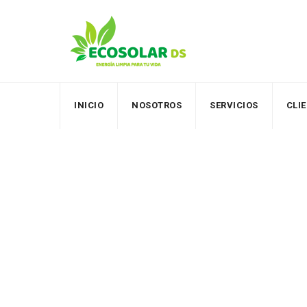
Skip
to
content
INICIO
NOSOTROS
SERVICIOS
CLI
Author: sistemas